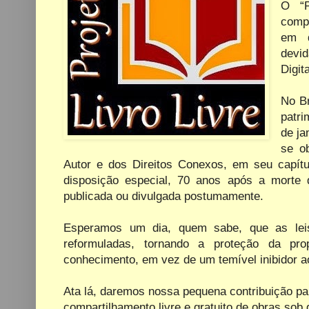
O “P
compa
em d
devid
Digita
No Br
patri
de ja
se o
Autor e dos Direitos Conexos, em seu capítul
disposição especial, 70 anos após a morte 
publicada ou divulgada postumamente.
Esperamos um dia, quem sabe, que as leis
reformuladas, tornando a proteção da pro
conhecimento, em vez de um temível inibidor a
Ata lá, daremos nossa pequena contribuição pa
compartilhamento livre e gratuito de obras sob 