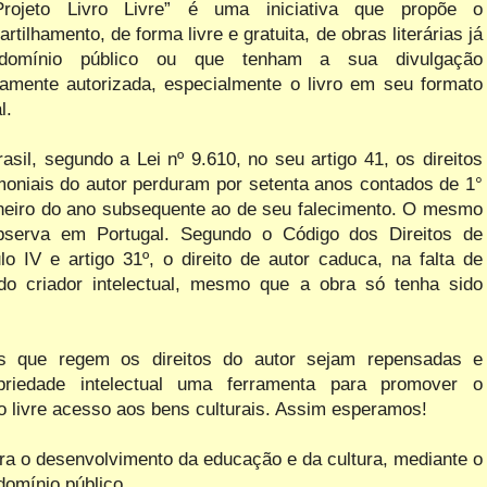
rojeto Livro Livre” é uma iniciativa que propõe o
rtilhamento, de forma livre e gratuita, de obras literárias já
omínio público ou que tenham a sua divulgação
amente autorizada, especialmente o livro em seu formato
l.
asil, segundo a Lei nº 9.610, no seu artigo 41, os direitos
moniais do autor perduram por setenta anos contados de 1°
neiro do ano subsequente ao de seu falecimento. O mesmo
bserva em Portugal. Segundo o Código dos Direitos de
o IV e artigo 31º, o direito de autor caduca, na falta de
do criador intelectual, mesmo que a obra só tenha sido
 que regem os direitos do autor sejam repensadas e
priedade intelectual uma ferramenta para promover o
o livre acesso aos bens culturais. Assim esperamos!
ra o desenvolvimento da educação e da cultura, mediante o
domínio público.