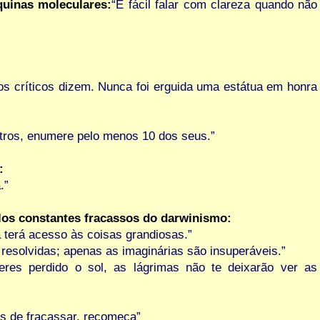
uinas moleculares:
“É fácil falar com clareza quando não
 críticos dizem. Nunca foi erguida uma estátua em honra
utros, enumere pelo menos 10 dos seus.”
:
.”
los constantes fracassos do darwinismo:
 terá acesso às coisas grandiosas.”
 resolvidas; apenas as imaginárias são insuperáveis.”
eres perdido o sol, as lágrimas não te deixarão ver as
s de fracassar, recomeça”