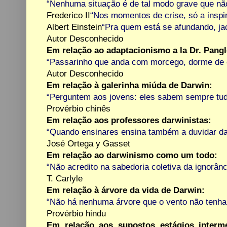
“Nenhuma situação é de tal modo grave que não 
Frederico II
“Nos momentos de crise, só a inspi
Albert Einstein
“Pra quem está se afundando, jac
Autor Desconhecido
Em relação ao adaptacionismo a la Dr. Pangl
“Passarinho que anda com morcego, dorme de 
Autor Desconhecido
Em relação à galerinha miúda de Darwin:
“Perguntem aos jovens: eles sabem sempre tud
Provérbio chinês
Em relação aos professores darwinistas:
“Quando ensinares ensina também a duvidar da
José Ortega y Gasset
Em relação ao darwinismo como um todo:
“Não acredito na sabedoria coletiva da ignorânci
T. Carlyle
Em relação à árvore da vida de Darwin:
“Não há nenhuma árvore que o vento não tenha
Provérbio hindu
Em relação aos supostos estágios interm