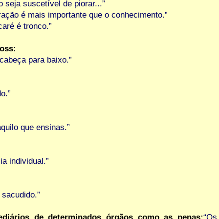
seja suscetível de piorar...”
ração é mais importante que o conhecimento.”
aré é tronco.”
oss:
cabeça para baixo.”
o.”
quilo que ensinas.”
a individual.”
 sacudido.”
ediários de determinados órgãos como as penas:
“Os