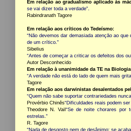
Em relação ao gradualismo aplicado às máq
se vai dizer toda a verdade”.
Rabindranath Tagore
Em relação aos críticos do Tedeísmo:
“Não devemos dar demasiada atenção ao que os
de um crítico.”
Sibelius
“Antes de começar a criticar os defeitos dos o
Autor Desconhecido
Em relação à unanimidade da TE na Biologia
“A verdade não está do lado de quem mais grita
Tagore
Em relação aos darwinistas desalentados pe
“Quem não sabe suportar contrariedades nunca
Provérbio Chinês
“Dificuldades reais podem ser
Theodore N. Vail
“Se de noite chorares por t
estrelas.”
R. Tagore
“Nada de desgosto nem de desânimo; se acaba