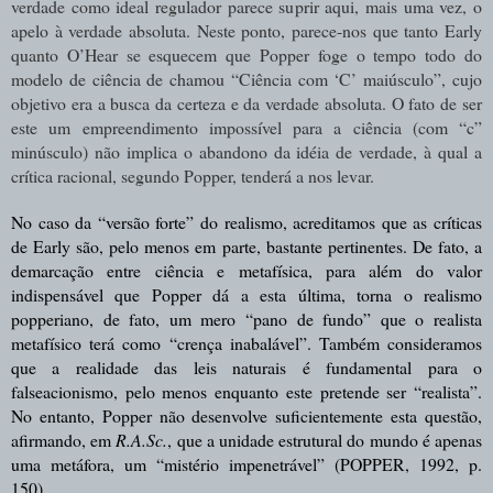
verdade como ideal regulador parece suprir aqui, mais uma vez, o
apelo à verdade absoluta. Neste ponto, parece-nos que tanto Early
quanto O’Hear se esquecem que Popper foge o tempo todo do
modelo de ciência de chamou “Ciência com ‘C’ maiúsculo”, cujo
objetivo era a busca da certeza e da verdade absoluta. O fato de ser
este um empreendimento impossível para a ciência (com “c”
minúsculo) não implica o abandono da idéia de verdade, à qual a
crítica racional, segundo Popper, tenderá a nos levar.
No caso da “versão forte” do realismo, acreditamos que as críticas
de Early são, pelo menos em parte, bastante pertinentes. De fato, a
demarcação entre ciência e metafísica, para além do valor
indispensável que Popper dá a esta última, torna o realismo
popperiano, de fato, um mero “pano de fundo” que o realista
metafísico terá como “crença inabalável”. Também consideramos
que a realidade das leis naturais é fundamental para o
falseacionismo, pelo menos enquanto este pretende ser “realista”.
No entanto, Popper não desenvolve suficientemente esta questão,
afirmando, em
R.A.Sc.
, que a unidade estrutural do mundo é apenas
uma metáfora, um “mistério impenetrável” (POPPER, 1992, p.
150).