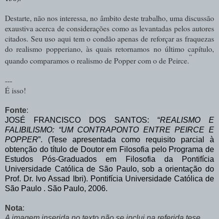
Destarte, não nos interessa, no âmbito deste trabalho, uma discussão
exaustiva acerca de considerações como as levantadas pelos autores
citados. Seu uso aqui tem o condão apenas de reforçar as fraquezas
do realismo popperiano, às quais retornamos no último capítulo,
”
quando comparamos o realismo de Popper com o de Peirce.
---
É isso!
Fonte
:
JOSÉ FRANCISCO DOS SANTOS: “
REALISMO E
FALIBILISMO: “UM CONTRAPONTO ENTRE PEIRCE E
POPPER
”. (
Tese apresentada como requisito parcial à
obtenção do título de Doutor em Filosofia pelo Programa de
Estudos Pós-Graduados em Filosofia da Pontifícia
Universidade Católica de São Paulo, sob a orientação do
Prof. Dr. Ivo Assad Ibri).
Pontifícia Universidade Católica de
São Paulo . São Paulo, 2006.
Nota
:
A imagem inserida no texto não se inclui na referida tese.