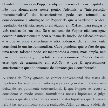
O indeterminismo em Popper é objeto do nosso terceiro capítulo e
não nos alongaremos nesse ponto. Ademais, a “interpretação
instrumentalista” do falseacionismo pode ser refutada se
considerarmos a afirmação de Popper de que a verdade é o ideal
regulador da ciência, aspecto enfatizado em
R.A.Sc.
para realçar o
viés realista de sua tese. Se o realismo de Popper não consegue
construir suficientemente bem o “pano de fundo” do falseacionismo
– o que se pode conjecturar –, não podemos, daí, simplesmente
considerá-lo um instrumentalista. Cabe ponderar que o fato de que
uma teoria falseada pode ser incorporada a outra, mais ampla, não
parece, de modo algum, refutar o falseacionismo. Popper discutiu
esse tipo de argumento em
R.A.Sc
., o que já apresentamos
anteriormente quando tratamos de demarcação e corroboração.
A crítica de Early quanto ao caráter convencional dos testes de
hipóteses faz sentido enquanto a própria origem das hipóteses não
deixa de ser puramente convencional, já que Popper se recusa a
considerar o modo como formulamos nossas hipóteses e julga
resolver a questão pela crítica consciente das hipóteses que levaria a
refutá-las no confronto com a realidade. Além do mais, a idéia de