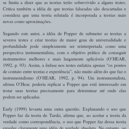
se limita a dizer que as teorias terão sobrevivido a alguns testes.
Critica também a idéia de que teorias falseadas são descartadas e
considera que uma teoria refutada é incorporada a teorias mais
novas como aproximações.
Segundo este autor, a idéia de Popper de submeter as teorias a
severos testes e criar teorias de maior grau de universalidade e
profundidade pode simplesmente ser reinterpretada como uma
perspectiva instrumentalista, com o objetivo prático de conseguir
instrumentos melhores e mais largamente aplicáveis (O’HEAR,
1992, p. 93). Assim, a ênfase nos testes enfatiza apenas “os pontos
de contato entre teorias e experiência”, não muito além do que faz o
instrumentalismo (O’HEAR, 1992, p. 94). Um instrumentalista,
afirma O’Hear, poderia replicar a Popper que está interessado em
testar suas teorias precisamente para determinar até onde elas
podem ser aplicadas.
Early (1999) levanta uma outra questão. Explanando o uso que
Popper faz da teoria de Tarski, afirma que, ao aceitar a teoria da
verdade como correspondência, o uso que Popper faz dessa teoria
envolve claramente uma idéia de verdade absoluta. No entanto, ao